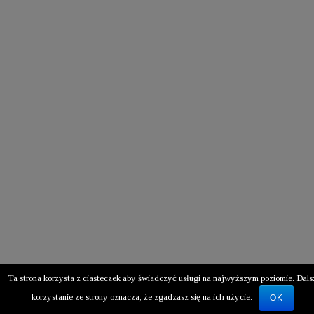
KONTAKT:
10x15 FOTO
MEGAPIKSEL LABORATORIUM
FOTOGRAFICZNE
Ul. Narutowicza 53 Lublin 20-016
(0-81) 532 54 55
(0-81) 532 54 55
megapiksel@10x15.pl
10x15.pl
SOCIAL MEDIA
Ta strona korzysta z ciasteczek aby świadczyć usługi na najwyższym poziomie. Dals
korzystanie ze strony oznacza, że zgadzasz się na ich użycie.
OK
http://interactiveninja.pl © 2016 - ALL RIGHTS RESERVED