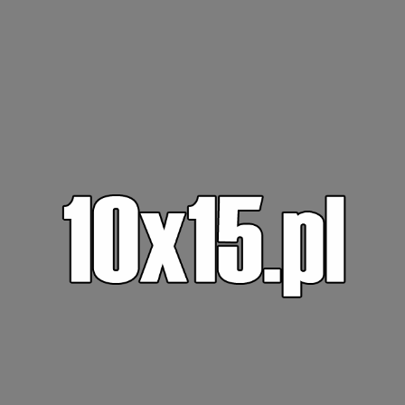
Nasze laboratorium fotograficzne
10×15
Foto,
działające na terenie Lublina,
oferuje m.in. następujące
usługi: wywołanie zdjęć
(odbitki cyfrowe i analogowe), wywołanie filmów
(kolorowych i czarno-białych), skanowanie
negatywów, wykonanie zdjęć do dokumentów,
wykonanie fotogadżetów oraz skanowanie
fotografii.
Oprócz usług prowadzimy także sprzedaż albumów,
ramek oraz filmów fotograficznych.
W ofercie mamy dostępne zdjęcia online.
Dzięki
programowi do przesyłania zdjęć (menu – „wyślij